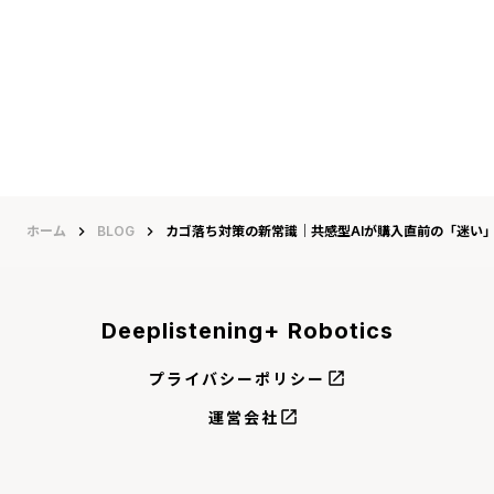
ホーム
keyboard_arrow_right
BLOG
keyboard_arrow_right
カゴ落ち対策の新常識｜共感型AIが購入直前の「迷い
Deeplistening+ Robotics
open_in_new
プライバシーポリシー
open_in_new
運営会社